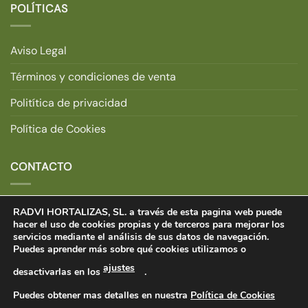
POLÍTICAS
Aviso Legal
Términos y condiciones de venta
Politítica de privacidad
Política de Cookies
CONTACTO
Dirección:
Ctra. Estella, S/N
RADVI HORTALIZAS, SL. a través de esta pagina web puede
31251 Larraga, Navarra.
hacer el uso de cookies propias y de terceros para mejorar los
servicios mediante el análisis de sus datos de navegación.
Teléfono:
+34 948 711 520.
Puedes aprender más sobre qué cookies utilizamos o
E-mail:
tiendaonline@radvihortalizas.com
ajustes
desactivarlas en los
.
Puedes obtener mas detalles en nuestra
Política de Cookies