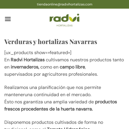
Saltar
tiendaonline@radvihortalizas.com
al
contenido
Verduras y hortalizas Navarras
[ux_products show=»featured»]
En
Radvi Hortalizas
cultivamos nuestros productos tanto
en
invernaderos,
como en
campo libre
,
supervisados por agricultores profesionales.
Realizamos una planificación que nos permite
manteneruna continuidad en el mercado.
Ésto nos garantiza una amplia variedad de
productos
frescos
procedentes de la huerta navarra.
Disponemos productos cultivados de forma no