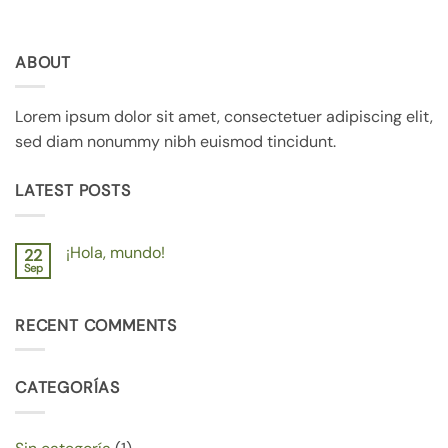
ABOUT
Lorem ipsum dolor sit amet, consectetuer adipiscing elit,
sed diam nonummy nibh euismod tincidunt.
LATEST POSTS
¡Hola, mundo!
22
Sep
No
hay
comentarios
en
RECENT COMMENTS
¡Hola,
mundo!
CATEGORÍAS