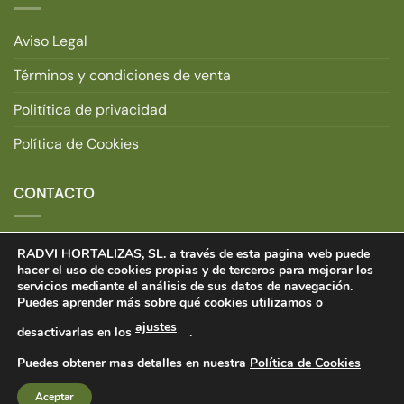
Aviso Legal
Términos y condiciones de venta
Politítica de privacidad
Política de Cookies
CONTACTO
Dirección:
Ctra. Estella, S/N
RADVI HORTALIZAS, SL. a través de esta pagina web puede
31251 Larraga, Navarra.
hacer el uso de cookies propias y de terceros para mejorar los
servicios mediante el análisis de sus datos de navegación.
Teléfono:
+34 948 711 520.
Puedes aprender más sobre qué cookies utilizamos o
E-mail:
tiendaonline@radvihortalizas.com
ajustes
desactivarlas en los
.
Puedes obtener mas detalles en nuestra
Política de Cookies
Copyright © 2021 Radvi Hortalizas. Todos los derechos
Aceptar
reservados | Designed by Publispace